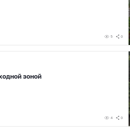
5
0
ходной зоной
4
0