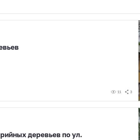
евьев
11
3
рийных деревьев по ул.