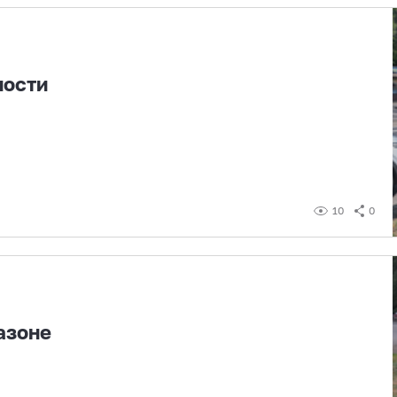
ности
10
0
азоне