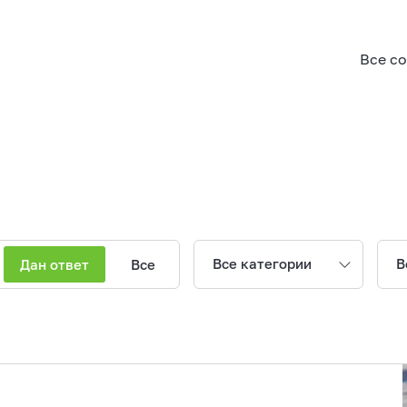
Все с
Все категории
В
Дан ответ
Все